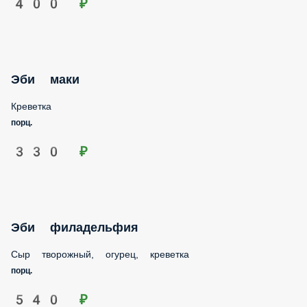
Эби маки
Креветка
порц.
330 ₽
Эби филадельфия
Сыр творожный, огурец, креветка
порц.
540 ₽
Ясай маки