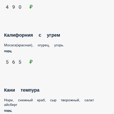
490 ₽
Калифорния с угрем
Мосага(красная), огурец, угорь.
порц.
565 ₽
Кани темпура
Нори, снежный краб, сыр творожный, салат айcберг
порц.
390 ₽